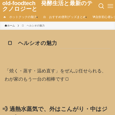
old-foodtech 発酵生活と最新のテ
クノロジーと
🔥 ホットクックの魅力
⚖️ おすすめ便利グッズまとめ
🔰自炊初心者レ
ホーム
🍞 ヘルシオの魅力
🍞 ヘルシオの魅力
「焼く・蒸す・温め直す」をぜんぶ任せられる、
わが家のもう一台の相棒です🍞
💨 過熱水蒸気で、外はこんがり・中はジ