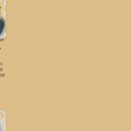
ピ
ッ
り
加
連続
ピ