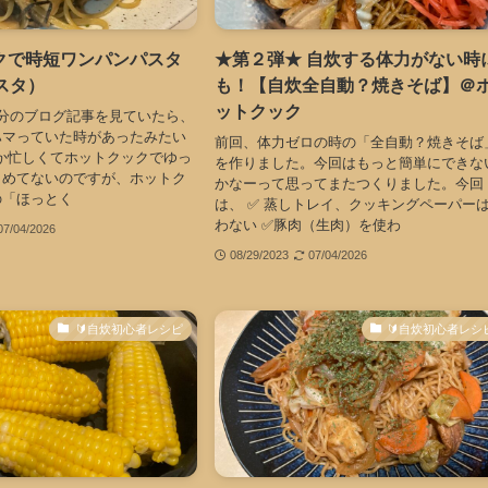
クで時短ワンパンパスタ
★第２弾★ 自炊する体力がない時
スタ）
も！【自炊全自動？焼きそば】＠
ットクック
分のブログ記事を見ていたら、
ハマっていた時があったみたい
前回、体力ゼロの時の「全自動？焼きそば
なか忙しくてホットクックでゆっ
を作りました。今回はもっと簡単にできな
しめてないのですが、ホットク
かなーって思ってまたつくりました。今回
の「ほっとく
は、 ✅ 蒸しトレイ、クッキングペーパー
わない ✅豚肉（生肉）を使わ
07/04/2026
08/29/2023
07/04/2026
🔰自炊初心者レシピ
🔰自炊初心者レシ