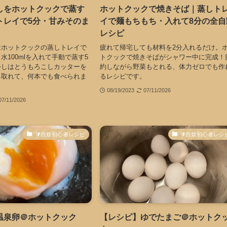
しをホットクックで蒸す
ホットクックで焼きそば｜蒸しト
トレイで5分・甘みそのま
イで麺もちもち・入れて8分の全自
レシピ
はホットクックの蒸しトレイで
疲れて帰宅しても材料を2分入れるだけ。
水100mlを入れて手動で蒸す5
トクックで焼きそばがシャワー中に完成！
外しはとうもろこしカッターを
約しながら野菜もとれる、体力ゼロでも作
る取れて、何本でも食べられま
るレシピです。
08/19/2023
07/11/2026
07/11/2026
🔰自炊初心者レシピ
🔰自炊初心者レシ
温泉卵＠ホットクック
【レシピ】ゆでたまご＠ホットク