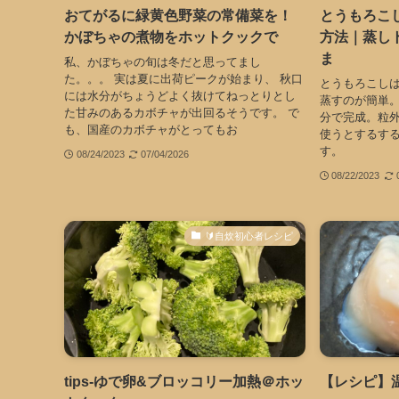
おてがるに緑黄色野菜の常備菜を！
とうもろこ
かぼちゃの煮物をホットクックで
方法｜蒸し
ま
私、かぼちゃの旬は冬だと思ってまし
た。。。 実は夏に出荷ピークが始まり、 秋口
とうもろこし
には水分がちょうどよく抜けてねっとりとし
蒸すのが簡単。
た甘みのあるカボチャが出回るそうです。 で
分で完成。粒
も、国産のカボチャがとってもお
使うとするす
す。
08/24/2023
07/04/2026
08/22/2023
🔰自炊初心者レシピ
tips-ゆで卵&ブロッコリー加熱＠ホッ
【レシピ】