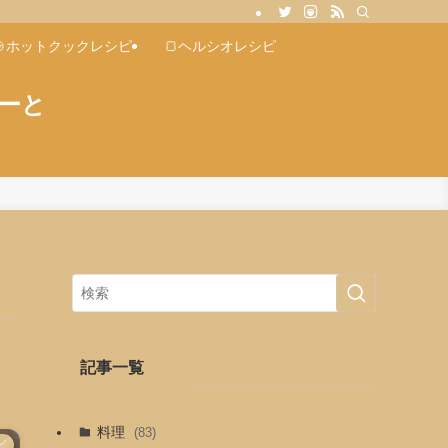
🍲ホットクックレシピ
🍞ヘルシオレシピ
ジーと
て
記事一覧
料理
(83)
ピ