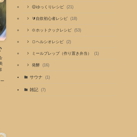
(21)
😌ゆっくりレシピ
(18)
🔰自炊初心者レシピ
(53)
🍲ホットクックレシピ
(2)
🍞ヘルシオレシピ
で
(1)
ミールプレップ（作り置き弁当）
を
美
(16)
発酵
ま
サウナ
(1)
ソー
雑記
(7)