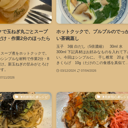
クで玉ねぎ丸ごとスープ
ホットクックで、プルプルのでっ
だけ・作業2分のほったら
い茶碗蒸し
玉子 3個 白だし（5倍濃縮） 30ml 水
300ml 下記具材はお好みなものを入れて下
とスープ煮をホットクックで。
い。今回はシンプルに。 干し椎茸 20ｇ 
シンプルな材料で作業2分・8
きくらげ 10g（たけのこの食感を真似て..
だけ。新玉ねぎの甘みがとろけ
です。
03/12/2024
07/04/2026
07/11/2026
🔰自炊初心者レシピ
🔰自炊初心者レシ