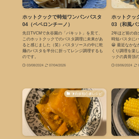
ホットクックで時短ワンパンパスタ
ホットクッ
04（ペペロンチーノ）
03（和風パ
先日TVCMで永谷園の「パキット」を見て、
2年ほど前の自
このホットクックでのパスタ調理に未来があ
時短パスタに
ると感じました（笑）パスタソースの中に乾
😀 最近なか
麺のパスタを半分に折ってレンジ調理するも
くり調理を楽
のです。
ックの真骨頂
03/08/2024
07/04/2026
03/06/2024
🔰自炊初心者レシピ