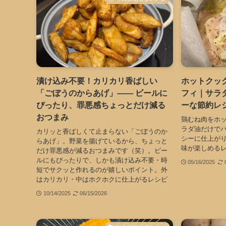
漬け込み不要！カリカリ香ばしい
ホットクッ
「ごぼうのからあげ」―― ビールに
フィ｜サラ
ぴったり、罪悪感ちょっとだけ減る
ーな節約レ
おつまみ
鶏むね肉をホ
ラダ油だけで
カリッと香ばしくて止まらない「ごぼうのか
シーに仕上が
らあげ」。野菜を揚げているから、ちょっと
味が楽しめる
だけ罪悪感が減るおつまみです（笑）。ビー
ルにもぴったりで、しかも漬け込み不要・時
05/16/2025
短でサクッと作れるのが嬉しいポイント。外
はカリカリ・中はホクホクに仕上がるレシピ
10/14/2025
06/15/2026