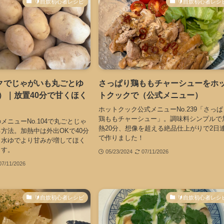
🔰自炊初心者レシピ
🔰自炊初心者レシ
クでじゃがいも丸ごとゆ
さっぱり鶏ももチャーシューをホ
04）｜放置40分で甘くほく
トクックで（公式メニュー）
ホットクック公式メニューNo.239「さっぱ
鶏ももチャーシュー」。調味料シンプルで
メニューNo.104で丸ごとじゃ
熱20分、想像を超える絶品仕上がりで2日
方法。加熱中は外出OKで40分
で作りました！
。水ゆでより甘みが増してほく
ます。
05/23/2024
07/11/2026
07/11/2026
🔰自炊初心者レシピ
🔰自炊初心者レシ