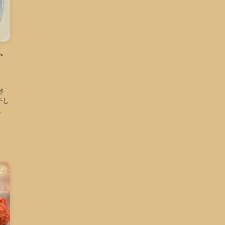
か
さ
干し
.
ピ