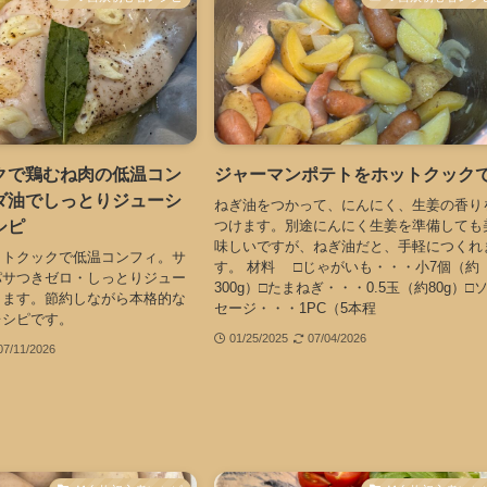
クで鶏むね肉の低温コン
ジャーマンポテトをホットクック
ダ油でしっとりジューシ
ねぎ油をつかって、にんにく、生姜の香り
シピ
つけます。別途にんにく生姜を準備しても
味しいですが、ねぎ油だと、手軽につくれ
ットクックで低温コンフィ。サ
す。 材料 □じゃがいも・・・小7個（約
パサつきゼロ・しっとりジュー
300g）□たまねぎ・・・0.5玉（約80g）□
ります。節約しながら本格的な
セージ・・・1PC（5本程
レシピです。
01/25/2025
07/04/2026
07/11/2026