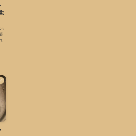
レ
動
ホッ
節
れ
ピ
ッ