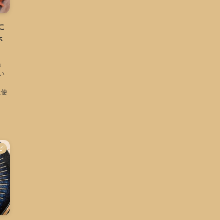
に
ホ
」
い
は使
ピ