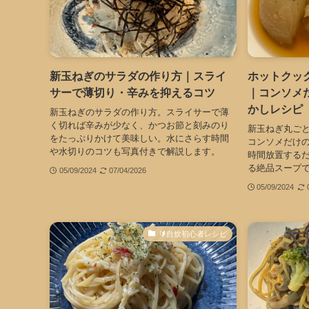
新玉ねぎのサラダの作り方｜スライ
ホットクッ
サーで薄切り・辛みを抑えるコツ
｜コンソメ
かしレシピ
新玉ねぎのサラダの作り方。スライサーで薄
く切れば辛みが少なく、かつお節と刻みのり
新玉ねぎ丸ご
をたっぷりかけて美味しい。水にさらす時間
コンソメだけの
や水切りのコツも写真付きで解説します。
時間放置する
る絶品スープ
05/09/2024
07/04/2026
05/09/2024
🔰自炊初心者レシピ