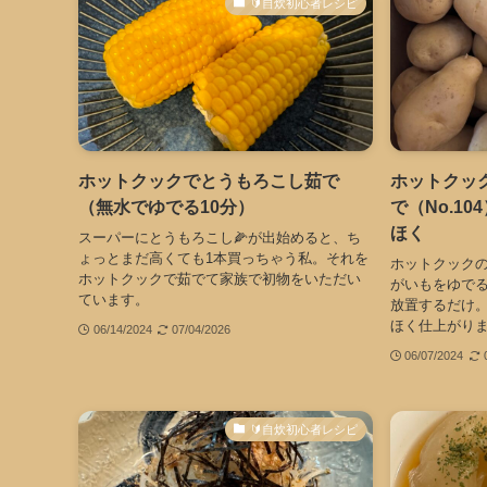
🔰自炊初心者レシピ
ホットクックでとうもろこし茹で
ホットクッ
（無水でゆでる10分）
で（No.1
ほく
スーパーにとうもろこし🌽が出始めると、ち
ょっとまだ高くても1本買っちゃう私。それを
ホットクックの
ホットクックで茹でて家族で初物をいただい
がいもをゆでる
ています。
放置するだけ
ほく仕上がり
06/14/2024
07/04/2026
06/07/2024
🔰自炊初心者レシピ