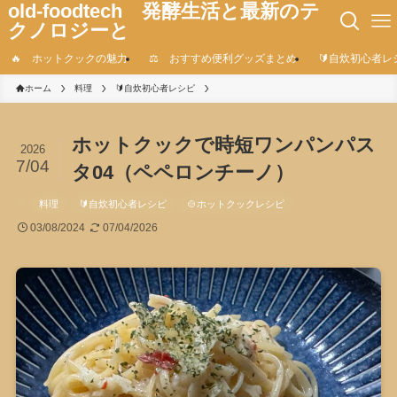
old-foodtech 発酵生活と最新のテ
クノロジーと
🔥 ホットクックの魅力
⚖️ おすすめ便利グッズまとめ
🔰自炊初心者レ
ホーム
料理
🔰自炊初心者レシピ
ホットクックで時短ワンパンパス
2026
7/04
タ04（ペペロンチーノ）
料理
🔰自炊初心者レシピ
🍲ホットクックレシピ
03/08/2024
07/04/2026