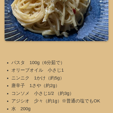
パスタ 100g（6分茹で）
オリーブオイル 小さじ1
ニンニク 1かけ（約5g）
唐辛子 1さや（約2g）
コンソメ 小さじ1/2 （約3g）
アジシオ 少々（約1g）※普通の塩でもOK
水 200g