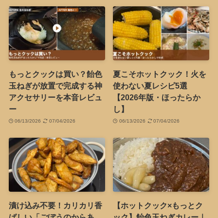
もっとクックは買い？飴色
夏こそホットクック！火を
玉ねぎが放置で完成する神
使わない夏レシピ5選
アクセサリーを本音レビュ
【2026年版・ほったらか
ー
し】
06/13/2026
07/04/2026
06/13/2026
07/04/2026
漬け込み不要！カリカリ香
【ホットクック×もっとク
ばしい「ごぼうのからあ
ック】飴色玉ねぎカレー｜