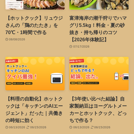
【ホットクック】リュウジ
富津海岸の潮干狩りでハマ
さんの「鶏のたたき」を
グリ5.5kg！料金・夏の砂
70℃・1時間で作る
抜き・持ち帰りのコツ
【2026年体験記】
08/08/2026
07/17/2026
【料理の自動化】ホットク
【3年使い比べた結論】自
ックは「キッチンのAIエー
家製納豆はヨーグルトメー
ジェント」だった｜共働き
カーとホットクック、どっ
の時短に効く
ちで作る？
06/13/2026
06/15/2026
06/13/2026
06/15/2026