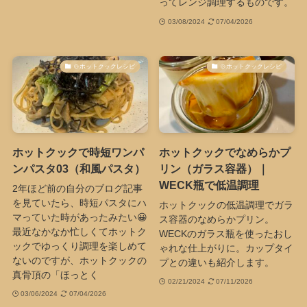
ってレンジ調理するものです。
03/08/2024
07/04/2026
🍲ホットクックレシピ
🍲ホットクックレシピ
ホットクックで時短ワンパ
ホットクックでなめらかプ
ンパスタ03（和風パスタ）
リン（ガラス容器）｜
WECK瓶で低温調理
2年ほど前の自分のブログ記事
を見ていたら、時短パスタにハ
ホットクックの低温調理でガラ
マっていた時があったみたい😀
ス容器のなめらかプリン。
最近なかなか忙しくてホットク
WECKのガラス瓶を使ったおし
ックでゆっくり調理を楽しめて
ゃれな仕上がりに。カップタイ
ないのですが、ホットクックの
プとの違いも紹介します。
真骨頂の「ほっとく
02/21/2024
07/11/2026
03/06/2024
07/04/2026