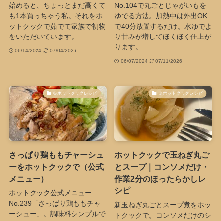
始めると、ちょっとまだ高くて
No.104で丸ごとじゃがいもを
も1本買っちゃう私。それをホ
ゆでる方法。加熱中は外出OK
ットクックで茹でて家族で初物
で40分放置するだけ。水ゆでよ
をいただいています。
り甘みが増してほくほく仕上が
ります。
06/14/2024
07/04/2026
06/07/2024
07/11/2026
🍲ホットクックレシピ
🍲ホットクックレシピ
さっぱり鶏ももチャーシュ
ホットクックで玉ねぎ丸ご
ーをホットクックで（公式
とスープ｜コンソメだけ・
メニュー）
作業2分のほったらかしレ
シピ
ホットクック公式メニュー
No.239「さっぱり鶏ももチャ
新玉ねぎ丸ごとスープ煮をホッ
ーシュー」。調味料シンプルで
トクックで。コンソメだけのシ