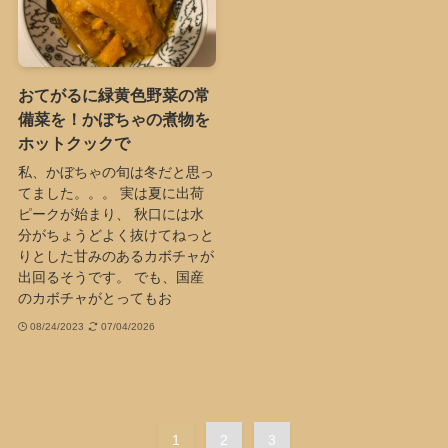
おてがるに緑黄色野菜の常
備菜を！かぼちゃの煮物を
ホットクックで
私、かぼちゃの旬は冬だと思っ
てました。。。 実は夏に出荷
ピークが始まり、 秋口には水
分がちょうどよく抜けてねっと
りとした甘みのあるカボチャが
出回るそうです。 でも、国産
のカボチャがとってもお
08/24/2023
07/04/2026
1
2
3