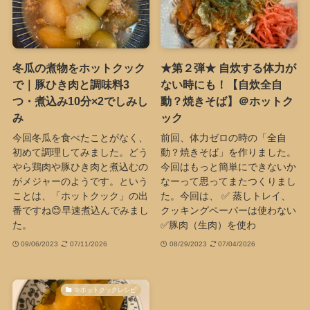
冬瓜の煮物をホットクック
★第２弾★ 自炊する体力が
で｜豚ひき肉と調味料3
ない時にも！【自炊全自
つ・煮込み10分×2でしみし
動？焼きそば】＠ホットク
み
ック
今回冬瓜を食べたことがなく、
前回、体力ゼロの時の「全自
初めて調理してみました。どう
動？焼きそば」を作りました。
やら鶏肉や豚ひき肉と煮込むの
今回はもっと簡単にできないか
がメジャーのようです。という
なーって思ってまたつくりまし
ことは、「ホットクック」の出
た。今回は、 ✅ 蒸しトレイ、
番ですね😊早速煮込んでみまし
クッキングペーパーは使わない
た。
✅豚肉（生肉）を使わ
09/06/2023
07/11/2026
08/29/2023
07/04/2026
🍲ホットクックレシピ