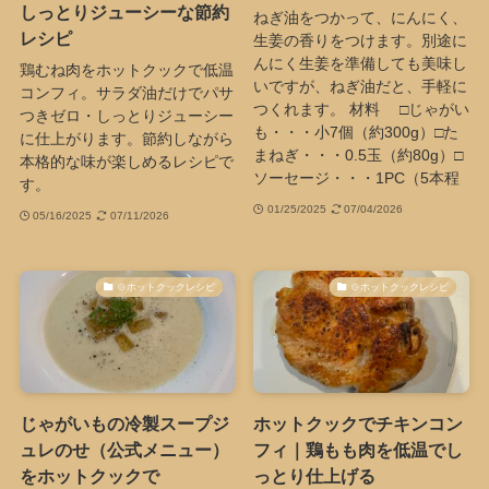
しっとりジューシーな節約
ねぎ油をつかって、にんにく、
レシピ
生姜の香りをつけます。別途に
んにく生姜を準備しても美味し
鶏むね肉をホットクックで低温
いですが、ねぎ油だと、手軽に
コンフィ。サラダ油だけでパサ
つくれます。 材料 □じゃがい
つきゼロ・しっとりジューシー
も・・・小7個（約300g）□た
に仕上がります。節約しながら
まねぎ・・・0.5玉（約80g）□
本格的な味が楽しめるレシピで
ソーセージ・・・1PC（5本程
す。
01/25/2025
07/04/2026
05/16/2025
07/11/2026
🍲ホットクックレシピ
🍲ホットクックレシピ
じゃがいもの冷製スープジ
ホットクックでチキンコン
ュレのせ（公式メニュー）
フィ｜鶏もも肉を低温でし
をホットクックで
っとり仕上げる