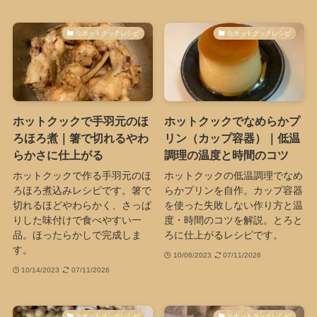
🍲ホットクックレシピ
🍲ホットクックレシピ
ホットクックで手羽元のほ
ホットクックでなめらかプ
ろほろ煮｜箸で切れるやわ
リン（カップ容器）｜低温
らかさに仕上がる
調理の温度と時間のコツ
ホットクックで作る手羽元のほ
ホットクックの低温調理でなめ
ろほろ煮込みレシピです。箸で
らかプリンを自作。カップ容器
切れるほどやわらかく、さっぱ
を使った失敗しない作り方と温
りした味付けで食べやすい一
度・時間のコツを解説。とろと
品。ほったらかしで完成しま
ろに仕上がるレシピです。
す。
10/06/2023
07/11/2026
10/14/2023
07/11/2026
🍲ホットクックレシピ
🍲ホットクックレシピ