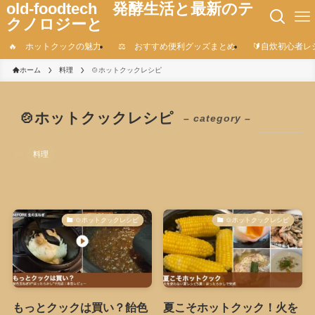
old-foodtech 発酵生活と最新のテ
クノロジーと
🔥 ホットクックの魅力
⚖️ おすすめ便利グッズまとめ
🔰自炊初心者レ
ホーム
料理
🍲ホットクックレシピ
🍲ホットクックレシピ
– category –
料理
🍲ホットクックレシピ
🍲ホットクックレシピ
🍲ホットクックレシピ
もっとクックは買い？飴色
夏こそホットクック！火を