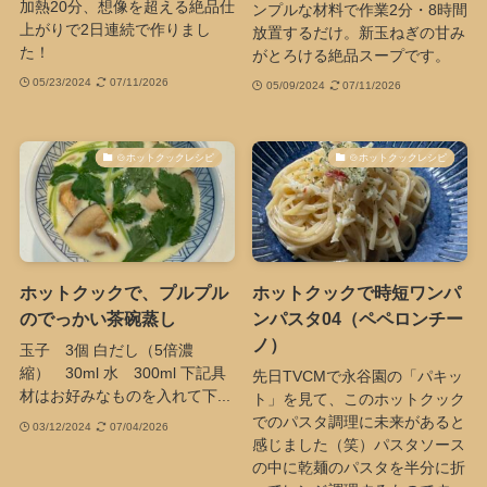
加熱20分、想像を超える絶品仕
ンプルな材料で作業2分・8時間
上がりで2日連続で作りまし
放置するだけ。新玉ねぎの甘み
た！
がとろける絶品スープです。
05/23/2024
07/11/2026
05/09/2024
07/11/2026
🍲ホットクックレシピ
🍲ホットクックレシピ
ホットクックで、プルプル
ホットクックで時短ワンパ
のでっかい茶碗蒸し
ンパスタ04（ペペロンチー
ノ）
玉子 3個 白だし（5倍濃
縮） 30ml 水 300ml 下記具
先日TVCMで永谷園の「パキッ
材はお好みなものを入れて下...
ト」を見て、このホットクック
でのパスタ調理に未来があると
03/12/2024
07/04/2026
感じました（笑）パスタソース
の中に乾麺のパスタを半分に折