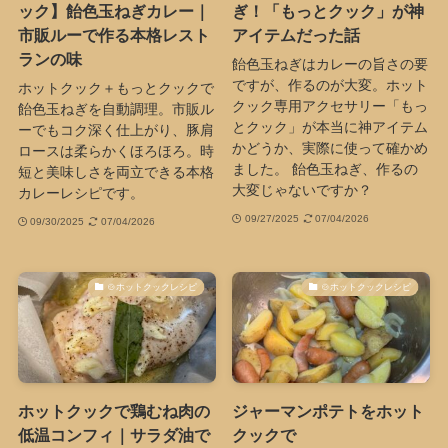
ック】飴色玉ねぎカレー｜
ぎ！「もっとクック」が神
市販ルーで作る本格レスト
アイテムだった話
ランの味
飴色玉ねぎはカレーの旨さの要
ですが、作るのが大変。ホット
ホットクック＋もっとクックで
クック専用アクセサリー「もっ
飴色玉ねぎを自動調理。市販ル
とクック」が本当に神アイテム
ーでもコク深く仕上がり、豚肩
かどうか、実際に使って確かめ
ロースは柔らかくほろほろ。時
ました。 飴色玉ねぎ、作るの
短と美味しさを両立できる本格
大変じゃないですか？
カレーレシピです。
09/27/2025
07/04/2026
09/30/2025
07/04/2026
🍲ホットクックレシピ
🍲ホットクックレシピ
ホットクックで鶏むね肉の
ジャーマンポテトをホット
低温コンフィ｜サラダ油で
クックで