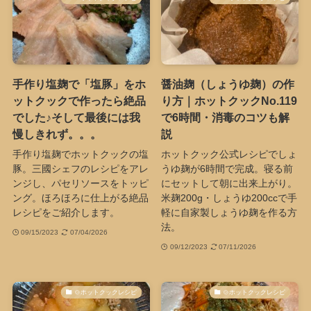
手作り塩麹で「塩豚」をホ
醤油麹（しょうゆ麹）の作
ットクックで作ったら絶品
り方｜ホットクックNo.119
でした♪そして最後には我
で6時間・消毒のコツも解
慢しきれず。。。
説
手作り塩麹でホットクックの塩
ホットクック公式レシピでしょ
豚。三國シェフのレシピをアレ
うゆ麹が6時間で完成。寝る前
ンジし、パセリソースをトッピ
にセットして朝に出来上がり。
ング。ほろほろに仕上がる絶品
米麹200g・しょうゆ200ccで手
レシピをご紹介します。
軽に自家製しょうゆ麹を作る方
法。
09/15/2023
07/04/2026
09/12/2023
07/11/2026
🍲ホットクックレシピ
🍲ホットクックレシピ