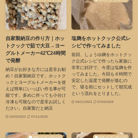
自家製納豆の作り方｜ホッ
塩麹をホットクック公式レ
トクックで茹で大豆→ヨー
シピで作ってみました
グルトメーカー42℃24時間
前回、しょうゆ麹をホットクッ
で発酵
ク公式レシピで作ったら家族に
非常に好評で、今度は塩麹を作
納豆がお好きな方には是非お勧
ってみました。今回も６時間で
め！自家製納豆です。ホットク
安定した温度で発酵が進むの
ックとヨーグルトメーカーを使
で、寝る前にセットして朝完成
えば簡単にいっぱい作る事が可
という流れをとりました。
能です。多めに作っても小分け
冷凍も可能なので是非お試しく
09/21/2023
07/04/2026
ださい。自家製だと納豆
10/03/2023
07/11/2026
🍲ホットクックレシピ
🍲ホットクックレシピ