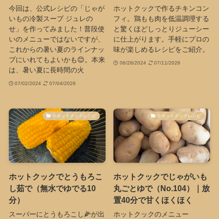
今回は、公式レシピの「じゃが
ホットクックで作るチキンコン
いもの冷製スープ ジュレの
フィ。鶏もも肉を低温調理する
せ」を作ってみました！普段使
と驚くほどしっとりジューシー
いのメニューではないですが、
に仕上がります。手軽にプロの
これからの暑い夏のラインナッ
味が楽しめるレシピをご紹介。
プにいれてもよいかも😊。本来
06/28/2024
07/11/2026
は、暑い夏に長時間の火
07/02/2024
07/04/2026
🍲ホットクックレシピ
🍲ホットクックレシピ
ホットクックでとうもろこ
ホットクックでじゃがいも
し茹で（無水でゆでる10
丸ごとゆで（No.104）｜放
分）
置40分で甘くほくほく
スーパーにとうもろこし🌽が出
ホットクックのメニュー