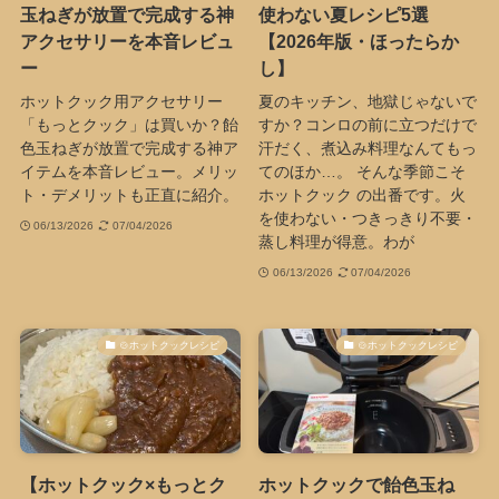
玉ねぎが放置で完成する神
使わない夏レシピ5選
アクセサリーを本音レビュ
【2026年版・ほったらか
ー
し】
ホットクック用アクセサリー
夏のキッチン、地獄じゃないで
「もっとクック」は買いか？飴
すか？コンロの前に立つだけで
色玉ねぎが放置で完成する神ア
汗だく、煮込み料理なんてもっ
イテムを本音レビュー。メリッ
てのほか…。 そんな季節こそ
ト・デメリットも正直に紹介。
ホットクック の出番です。火
を使わない・つきっきり不要・
06/13/2026
07/04/2026
蒸し料理が得意。わが
06/13/2026
07/04/2026
🍲ホットクックレシピ
🍲ホットクックレシピ
【ホットクック×もっとク
ホットクックで飴色玉ね