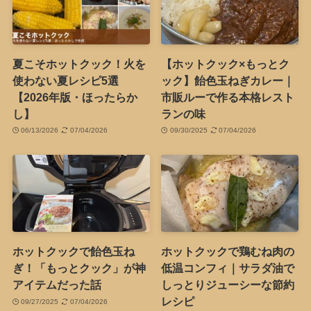
夏こそホットクック！火を
【ホットクック×もっとク
使わない夏レシピ5選
ック】飴色玉ねぎカレー｜
【2026年版・ほったらか
市販ルーで作る本格レスト
し】
ランの味
06/13/2026
07/04/2026
09/30/2025
07/04/2026
ホットクックで飴色玉ね
ホットクックで鶏むね肉の
ぎ！「もっとクック」が神
低温コンフィ｜サラダ油で
アイテムだった話
しっとりジューシーな節約
レシピ
09/27/2025
07/04/2026