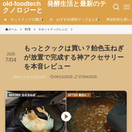
old-foodtech 発酵生活と最新のテ
クノロジーと
🔥 ホットクックの魅力
⚖️ おすすめ便利グッズまとめ
🔰自炊初心者レ
ホーム
料理
🍲ホットクックレシピ
もっとクックは買い？飴色玉ねぎ
2026
が放置で完成する神アクセサリー
7/04
を本音レビュー
06/13/2026
07/04/2026
🍲ホットクックレシピ