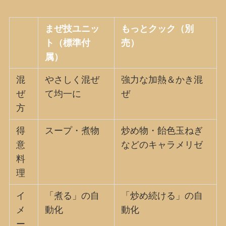
まぜ技ユニッ
もっとクック（別
ト（標準付
売）
属）
混
やさしく混ぜ
強力な加熱＆かき混
ぜ
て均一に
ぜ
方
得
スープ・煮物
炒め物・飴色玉ねぎ
意
などのキャラメリゼ
料
理
イ
「煮る」の自
「炒め続ける」の自
メ
動化
動化
ー