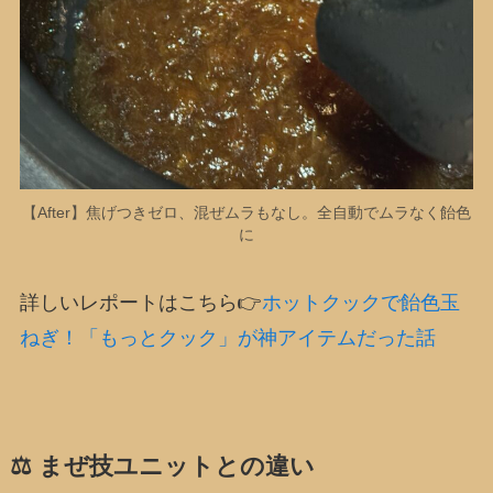
【After】焦げつきゼロ、混ぜムラもなし。全自動でムラなく飴色
に
詳しいレポートはこちら👉
ホットクックで飴色玉
ねぎ！「もっとクック」が神アイテムだった話
⚖️ まぜ技ユニットとの違い