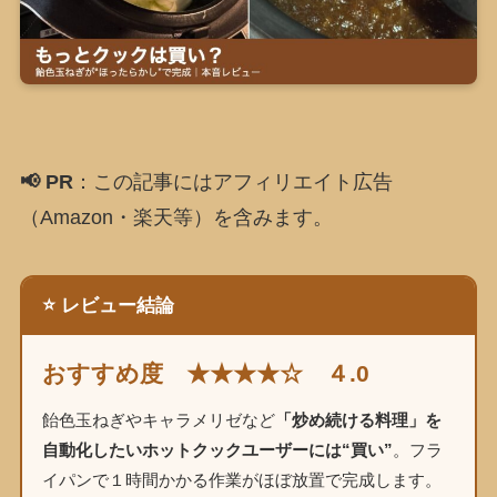
📢 PR
：この記事にはアフィリエイト広告
（Amazon・楽天等）を含みます。
⭐ レビュー結論
おすすめ度 ★★★★☆ ４.0
飴色玉ねぎやキャラメリゼなど
「炒め続ける料理」を
自動化したいホットクックユーザーには“買い”
。フラ
イパンで１時間かかる作業がほぼ放置で完成します。