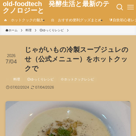
old-foodtech 発酵生活と最新のテ
クノロジーと
🔥 ホットクックの魅力
⚖️ おすすめ便利グッズまとめ
🔰自炊初心者レ
ホーム
料理
😌ゆっくりレシピ
じゃがいもの冷製スープジュレの
2026
せ（公式メニュー）をホットクッ
7/04
クで
料理
😌ゆっくりレシピ
🍲ホットクックレシピ
07/02/2024
07/04/2026